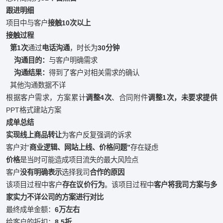
跟进明细
项目中与客户
接触
10
次以上
接触过程
第
1
次
通过
电话沟通
，时长为
30
分钟
沟通目的：
与客户明确需求
沟通结果：
得到了客户对相关需求的确认
其他沟通数据不详
根据客户需求，方案累计
调整
4
次
、合同附件
调整
1
次，未要求提供
PPT格式建站方案
成单总结
实现线上商品转让
为客户反复强调的诉求
客户对“
商业逻辑、网站上线、价格问题
”
存在疑虑
价格
是当时可能造成项目流失的最大风险点
客户
没有明确表示
选择我司
合作的原因
该项目过程中客户
存在议价行为
。该项目过程中
客户将我司方案与多
家实力不详公司的方案进行对比
最终成单金额：
6
万左右
给客户的折扣：
8.5
折