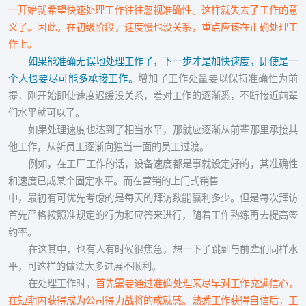
一开始就希望快速处理工作往往忽视准确性。这样就失去了工作的意
义了。因此，在初级阶段，速度慢也没关系，重点应该在正确处理工
作上。
如果能准确无误地处理工作了，下一步才是加快速度，即使是一
个人也要尽可能多承接工作。
增加了工作处量要以保持准确性为前
提，刚开始即使速度迟缓没关系，着对工作的逐渐悉，不断接近前辈
们水平就可以了。
如果处理速度也达到了相当水平，那就应逐渐从前辈那里承接其
他工作，从新员工逐渐向独当一面的员工过渡。
例如，在工厂工作的话，设备速度都是事就设定好的，其准确性
和速度已成某个固定水平。而在营销的上门式销售
中，最初有可优先考虑的是每天的拜访数能赢利多少。但是每次拜访
首先严格按照准规定的行为和应答来进行，随着工作熟练再去提高签
约率。
在这其中，也有人有时候很焦急，想一下子跳到与前辈们同样水
平，可这样的做法大多进展不顺利。
在处理工作时，
首先需要通过准确处理来尽早对工作充满信心，
在短期内获得成为公司得力战将的成就感。熟悉工作获得自信后，工